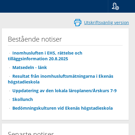
Språk
Suomi
Utskriftsvänlig version
Svenska
English
Bestående notiser
Inomhusluften i EHS, rättelse och
tilläggsinformation 20.8.2025
Matsedeln - länk
Resultat från inomhusluftsmätningarna i Ekenäs
högstadieskola
Uppdatering av den lokala läroplanen/Årskurs 7-9
Skollunch
Bedömningskulturen vid Ekenäs högstadieskola
Senaste notiser