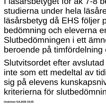
I läsårsbetyget för åk 7-8
studierna under hela läsåret
läsårsbetyg då EHS följer p
bedömning och eleverna er
Slutbedömningen i ett ämne
beroende på timfördelning e
Slutvitsordet efter avsluta
inte som ett medeltal av ti
sig på elevens kunskapsnivå 
kriterierna för slutbedömni
Utskriven 9.8.2026 19:05