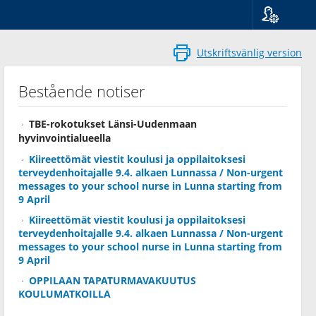
Språk
Suomi
Utskriftsvänlig version
Svenska
English
Bestående notiser
TBE-rokotukset Länsi-Uudenmaan
hyvinvointialueella
Kiireettömät viestit koulusi ja oppilaitoksesi
terveydenhoitajalle 9.4. alkaen Lunnassa / Non-urgent
messages to your school nurse in Lunna starting from
9 April
Kiireettömät viestit koulusi ja oppilaitoksesi
terveydenhoitajalle 9.4. alkaen Lunnassa / Non-urgent
messages to your school nurse in Lunna starting from
9 April
OPPILAAN TAPATURMAVAKUUTUS
KOULUMATKOILLA