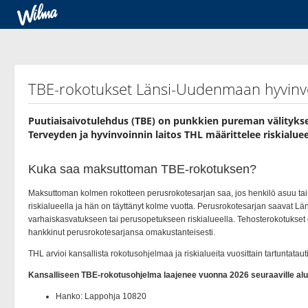
TBE-rokotukset Länsi-Uudenmaan hyvinvo
Puutiaisaivotulehdus (TBE) on punkkien pureman välityksell
Terveyden ja hyvinvoinnin laitos THL määrittelee riskialue