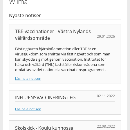
Wilma
Nyaste notiser
TBE-vaccinationer i Västra Nylands
29.01.2026
välfärdsområde
Fästingburen hjärninflammation eller TBE är en
virussjukdom som smittar via fästingbett och som man
kan skydda sig mot genom vaccination. Institutet för
hälsa och välfärd (THL) fastställer riskområdena som
omfattas av det nationella vaccinationsprogrammet.
Läs hela notisen
02.11.2022
INFLUENSVACCINERING i EG
Läs hela notisen
22.08.2022
Skolskick - Koulu kunnossa