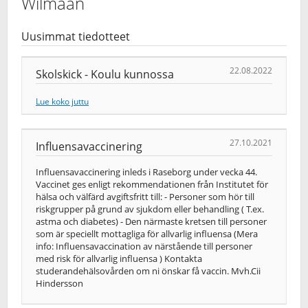
Wilmaan
Uusimmat tiedotteet
22.08.2022
Skolskick - Koulu kunnossa
Lue koko juttu
27.10.2021
Influensavaccinering
Influensavaccinering inleds i Raseborg under vecka 44.
Vaccinet ges enligt rekommendationen från Institutet för
hälsa och välfärd avgiftsfritt till: - Personer som hör till
riskgrupper på grund av sjukdom eller behandling ( T.ex.
astma och diabetes) - Den närmaste kretsen till personer
som är speciellt mottagliga för allvarlig influensa (Mera
info: Influensavaccination av närstående till personer
med risk för allvarlig influensa ) Kontakta
studerandehälsovården om ni önskar få vaccin. Mvh.Cii
Hindersson