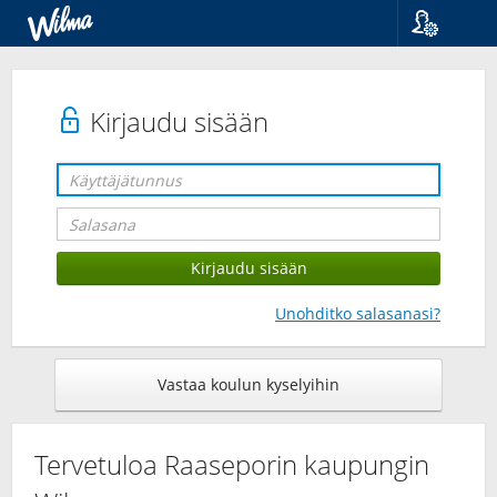
Kieli
Suomi
Svenska
Kirjaudu sisään
English
Unohditko salasanasi?
Vastaa koulun kyselyihin
Tervetuloa Raaseporin kaupungin