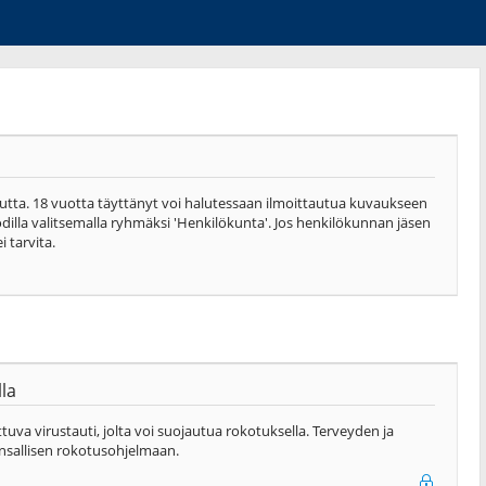
autta. 18 vuotta täyttänyt voi halutessaan ilmoittautua kuvaukseen
odilla valitsemalla ryhmäksi 'Henkilökunta'. Jos henkilökunnan jäsen
 tarvita.
la
uva virustauti, jolta voi suojautua rokotuksella. Terveyden ja
ansallisen rokotusohjelmaan.