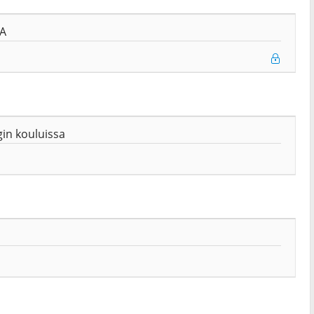
A
in kouluissa