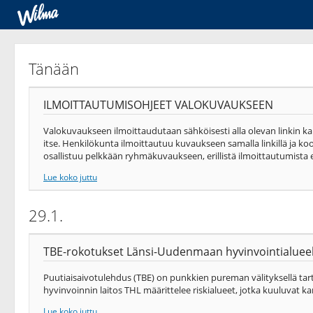
Tänään
ILMOITTAUTUMISOHJEET VALOKUVAUKSEEN
Valokuvaukseen ilmoittaudutaan sähköisesti alla olevan linkin k
itse. Henkilökunta ilmoittautuu kuvaukseen samalla linkillä ja ko
osallistuu pelkkään ryhmäkuvaukseen, erillistä ilmoittautumista ei
Lue koko juttu
29.1.
TBE-rokotukset Länsi-Uudenmaan hyvinvointialueel
Puutiaisaivotulehdus (TBE) on punkkien pureman välityksellä tartt
hyvinvoinnin laitos THL määrittelee riskialueet, jotka kuuluvat k
Lue koko juttu